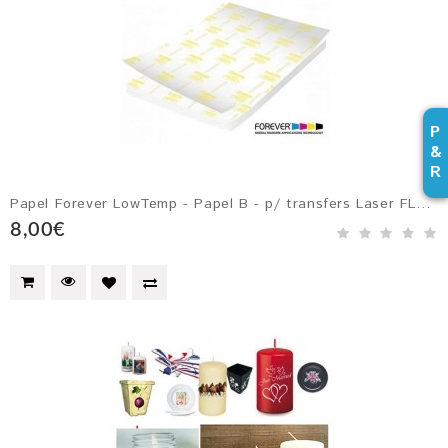
P
&
R
Papel Forever LowTemp - Papel B - p/ transfers Laser FLEX-SOFT e Dark ...
8,00€