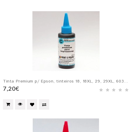
Tinta Premium p/ Epson, tinteiros 18, 18XL, 29, 29XL, 603, T0482, T0792, T0802, Ecotank 664 e 774, etc. CIANO
7,20€