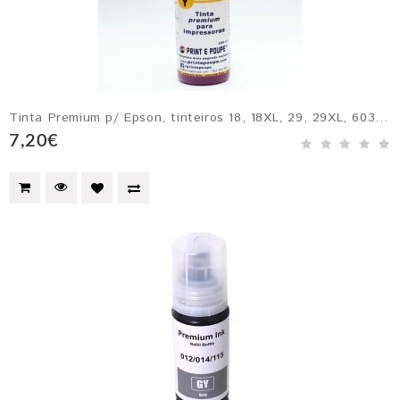
Tinta Premium p/ Epson, tinteiros 18, 18XL, 29, 29XL, 603, T0484, T0794, T0804, Ecotank 664 e 774, etc. AMARELO
7,20€