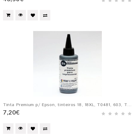
Tinta Premium p/ Epson, tinteiros 18, 18XL, T0481, 603, T0791, T0801, 664 Ecotank, etc. PRETO
7,20€