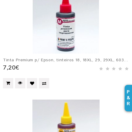
Tinta Premium p/ Epson, tinteiros 18, 18XL, 29, 29XL, 603, T0483, T0793, T0803, Ecotank 664 e 774, etc. MAGENTA
7,20€
P
&
R