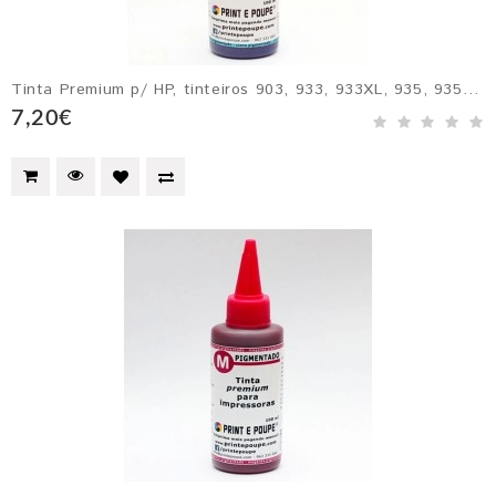
Tinta Premium p/ HP, tinteiros 903, 933, 933XL, 935, 935XL, 940, 940XL, 942xl, 951, 951XL e 953. CIANO pigmentado
7,20€