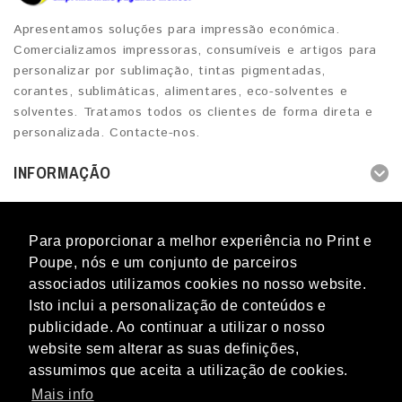
Apresentamos soluções para impressão económica.
Comercializamos impressoras, consumíveis e artigos para
personalizar por sublimação, tintas pigmentadas,
corantes, sublimáticas, alimentares, eco-solventes e
solventes. Tratamos todos os clientes de forma direta e
personalizada. Contacte-nos.
INFORMAÇÃO
OUTROS SERVIÇOS
Para proporcionar a melhor experiência no Print e
CONTACTOS
Poupe, nós e um conjunto de parceiros
associados utilizamos cookies no nosso website.
Isto inclui a personalização de conteúdos e
publicidade. Ao continuar a utilizar o nosso
website sem alterar as suas definições,
Blog
Novidades
Promoções
Marcas
Perguntas
assumimos que aceita a utilização de cookies.
frequentes
Mapa do Site
Termos & Condições
Livro de
Reclamações
Contacto
Mais info