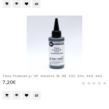
Tinta Premium p/ HP, tinteiros 18, 88, 932, 934, 940, 942xl, 950, 953 e 957XL. PRETO pigmentado
7,20€