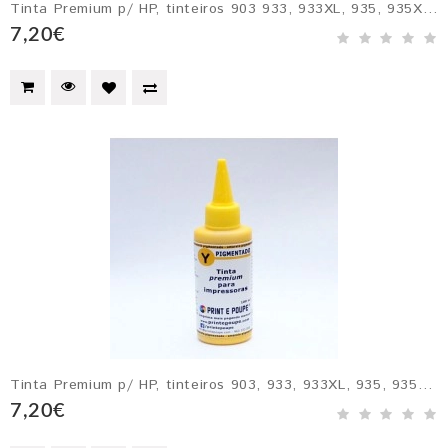
Tinta Premium p/ HP, tinteiros 903 933, 933XL, 935, 935XL, 940, 940XL, 942xl, 951, 951XL e 953. MAGENTA pigmentado
7,20€
Tinta Premium p/ HP, tinteiros 903, 933, 933XL, 935, 935XL, 940, 940XL, 942xl, 951, 951XL e 953. AMARELO pigmentado
7,20€