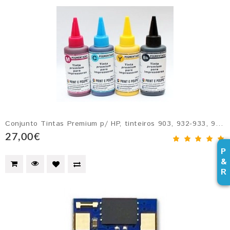
Conjunto Tintas Premium p/ HP, tinteiros 903, 932-933, 934-935, 940, 942, 950-951, 953 (Preto, Magenta, Amarelo e Ciano) pigmentado. 4 x 100 ml
27,00€
P
&
R