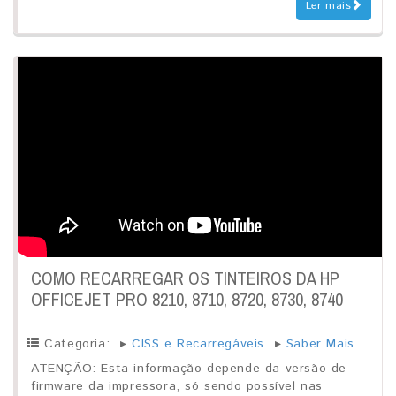
Ler mais
COMO RECARREGAR OS TINTEIROS DA HP
OFFICEJET PRO 8210, 8710, 8720, 8730, 8740
Categoria:
▸
CISS e Recarregáveis
▸
Saber Mais
ATENÇÃO: Esta informação depende da versão de
firmware da impressora, só sendo possível nas