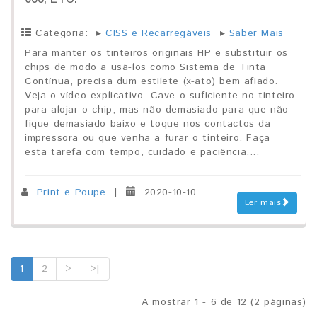
Categoria:
▸
CISS e Recarregáveis
▸
Saber Mais
Para manter os tinteiros originais HP e substituir os
chips de modo a usá-los como Sistema de Tinta
Contínua, precisa dum estilete (x-ato) bem afiado.
Veja o vídeo explicativo. Cave o suficiente no tinteiro
para alojar o chip, mas não demasiado para que não
fique demasiado baixo e toque nos contactos da
impressora ou que venha a furar o tinteiro. Faça
esta tarefa com tempo, cuidado e paciência....
Print e Poupe
|
2020-10-10
Ler mais
1
2
>
>|
A mostrar 1 - 6 de 12 (2 páginas)