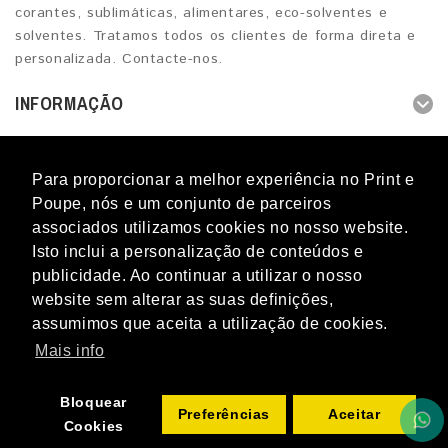
corantes, sublimáticas, alimentares, eco-solventes e
solventes. Tratamos todos os clientes de forma direta e
personalizada. Contacte-nos.
INFORMAÇÃO
OUTROS SERVIÇOS
Para proporcionar a melhor experiência no Print e
CONTACTOS
Poupe, nós e um conjunto de parceiros
associados utilizamos cookies no nosso website.
Isto inclui a personalização de conteúdos e
publicidade. Ao continuar a utilizar o nosso
website sem alterar as suas definições,
Blog
Novidades
Promoções
Marcas
Perguntas
assumimos que aceita a utilização de cookies.
frequentes
Mapa do Site
Termos & Condições
Livro de
Reclamações
Contacto
Mais info
Print e Poupe © 2012 - 2026 - Todos os direitos reservados. Os
nomes e marcas referidos e citados no PRINT E POUPE são
Bloquear
propriedade dos respetivos donos.
Preferências
Aceitar
Cookies