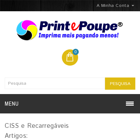
A Minha Conta
0
PESQUISA
MENU
CISS e Recarregáveis
Artigos: