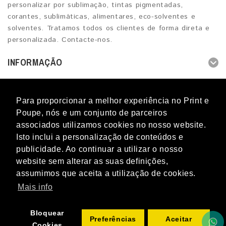
personalizar por sublimação, tintas pigmentadas,
corantes, sublimáticas, alimentares, eco-solventes e
solventes. Tratamos todos os clientes de forma direta e
personalizada. Contacte-nos.
INFORMAÇÃO
OUTROS SERVIÇOS
Para proporcionar a melhor experiência no Print e
CONTACTOS
Poupe, nós e um conjunto de parceiros
associados utilizamos cookies no nosso website.
Isto inclui a personalização de conteúdos e
publicidade. Ao continuar a utilizar o nosso
website sem alterar as suas definições,
Blog
Novidades
Promoções
Marcas
Perguntas
assumimos que aceita a utilização de cookies.
frequentes
Mapa do Site
Termos & Condições
Livro de
Reclamações
Contacto
Mais info
Print e Poupe © 2012 - 2026 - Todos os direitos reservados. Os
nomes e marcas referidos e citados no PRINT E POUPE são
Bloquear
propriedade dos respetivos donos.
Preferências
Aceitar
Cookies