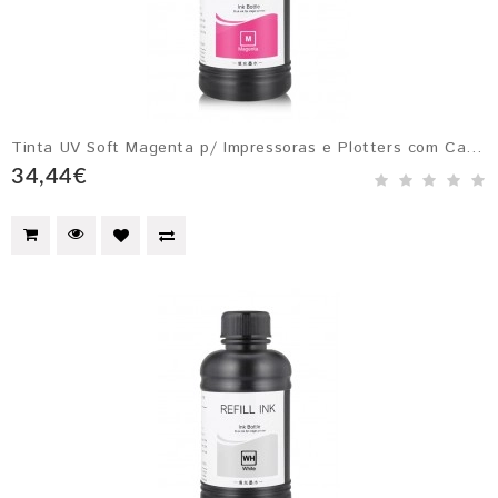
Tinta UV Soft Magenta p/ Impressoras e Plotters com Cabeçotes Epson DX4, DX5, DX6 e DX7
34,44€