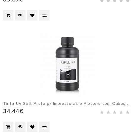
Tinta UV Soft Preto p/ Impressoras e Plotters com Cabeçotes Epson DX4, DX5, DX6 e DX7
34,44€