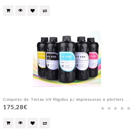
Conjunto de Tintas UV Rígidos p/ impressoras e plotters com cabeçotes Epson DX4, DX5, DX6 e DX7 Preto, Amarelo, Magenta, Ciano e Branco
175,28€