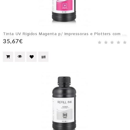
Tinta UV Rígidos Magenta p/ Impressoras e Plotters com Cabeçotes Epson DX4, DX5, DX6 e DX7
35,67€