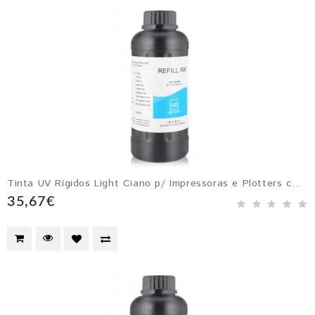
Tinta UV Rígidos Light Ciano p/ Impressoras e Plotters com Cabeçotes Epson DX4, DX5, DX6 e DX7
35,67€