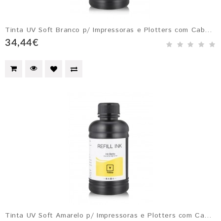
Tinta UV Soft Branco p/ Impressoras e Plotters com Cabeçotes Epson DX4, DX5, DX6 e DX7
34,44€
Tinta UV Soft Amarelo p/ Impressoras e Plotters com Cabeçotes Epson DX4, DX5, DX6 e DX7