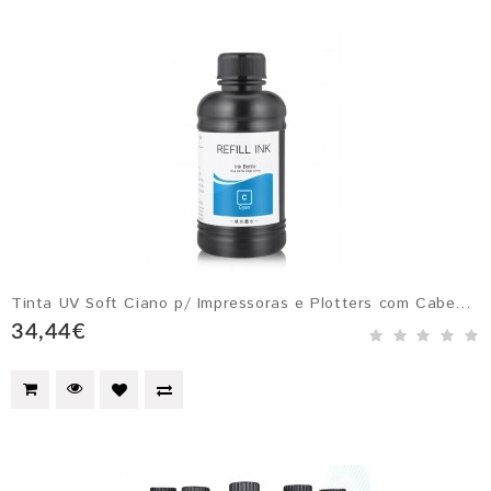
Tinta UV Soft Ciano p/ Impressoras e Plotters com Cabeçotes Epson DX4, DX5, DX6 e DX7
34,44€