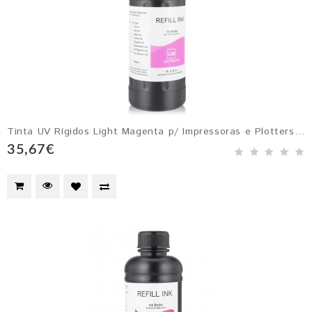
Tinta UV Rígidos Light Magenta p/ Impressoras e Plotters com Cabeçotes Epson DX4, DX5, DX6 e DX7
35,67€