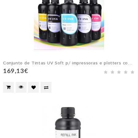
Conjunto de Tintas UV Soft p/ impressoras e plotters com cabeçotes Epson DX4, DX5, DX6 e DX7 Preto, Amarelo, Magenta, Ciano e Branco
169,13€