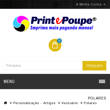
A Minha Conta
0
PESQUISA
MENU
POLARES
Personalização - Artigos
Vestuário
Polares