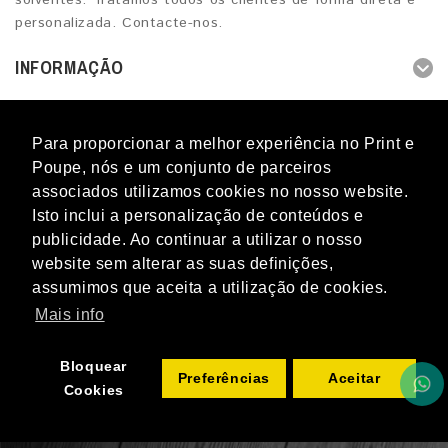
solventes. Tratamos todos os clientes de forma direta e
personalizada. Contacte-nos.
INFORMAÇÃO
OUTROS SERVIÇOS
Para proporcionar a melhor experiência no Print e
CONTACTOS
Poupe, nós e um conjunto de parceiros
associados utilizamos cookies no nosso website.
Isto inclui a personalização de conteúdos e
publicidade. Ao continuar a utilizar o nosso
website sem alterar as suas definições,
Blog
Novidades
Promoções
Marcas
Perguntas
assumimos que aceita a utilização de cookies.
frequentes
Mapa do Site
Termos & Condições
Livro de
Reclamações
Contacto
Mais info
Print e Poupe © 2012 - 2026 - Todos os direitos reservados. Os
nomes e marcas referidos e citados no PRINT E POUPE são
Bloquear
propriedade dos respetivos donos.
Preferências
Aceitar
Cookies