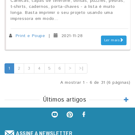
Canecas, capas de telefone, bolsas, puzzles, pedras,
t-shirts, cadernos, porta-chaves - a lista é muito
longa. Basta imprimir o seu projeto usando uma
impressora em modo...
Print e Poupe
|
2021-11-28
Ler mais
1
2
3
4
5
6
>
>|
A mostrar 1 - 6 de 31 (6 páginas)
Últimos artigos
ASSINE A NEWSLETTER