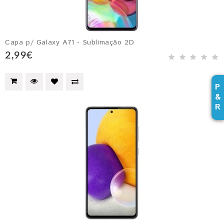
Capa p/ Galaxy A71 - Sublimação 2D
2,99€
P
&
R