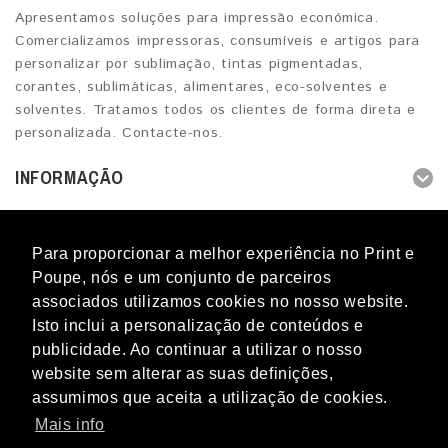
Apresentamos soluções para impressão económica.
Comercializamos impressoras, consumíveis e artigos para
personalizar por sublimação, tintas pigmentadas,
corantes, sublimáticas, alimentares, eco-solventes e
solventes. Tratamos todos os clientes de forma direta e
personalizada. Contacte-nos.
INFORMAÇÃO
OUTROS SERVIÇOS
Para proporcionar a melhor experiência no Print e
CONTACTO
Poupe, nós e um conjunto de parceiros
associados utilizamos cookies no nosso website.
Isto inclui a personalização de conteúdos e
publicidade. Ao continuar a utilizar o nosso
website sem alterar as suas definições,
Blog
Novidades
Promoções
Marcas
Perguntas
assumimos que aceita a utilização de cookies.
frequentes
Mapa do Site
Termos & Condições
Livro de
Reclamações
Contacto
Mais info
Print e Poupe © 2012 - 2026 - Todos os direitos reservados. Os