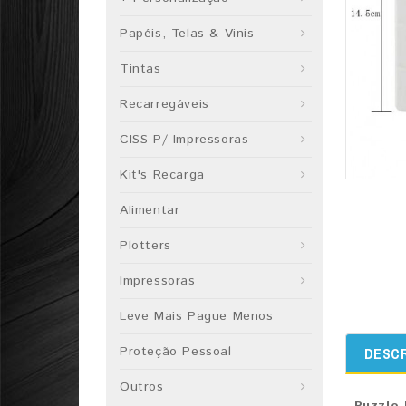
Papéis, Telas & Vinis
Tintas
Recarregáveis
CISS P/ Impressoras
Kit's Recarga
Alimentar
Plotters
Impressoras
Leve Mais Pague Menos
Proteção Pessoal
DESC
Outros
Puzzle 