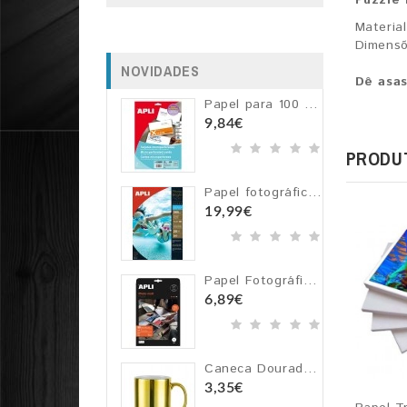
Material
Dimensõ
NOVIDADES
Dê asas
Papel para 100 Cartões de Visita - A4 200g/m2 - APLI
9,84€
PRODU
Papel fotográfico impermeável Apli Photobright A4 265g - 20 folhas
19,99€
Papel Fotográfico APLI 170 g A4 Mate Branco - 20 folhas
6,89€
Caneca Dourada Espelhada Metalizada em Cerâmica p/ Sublimação
3,35€