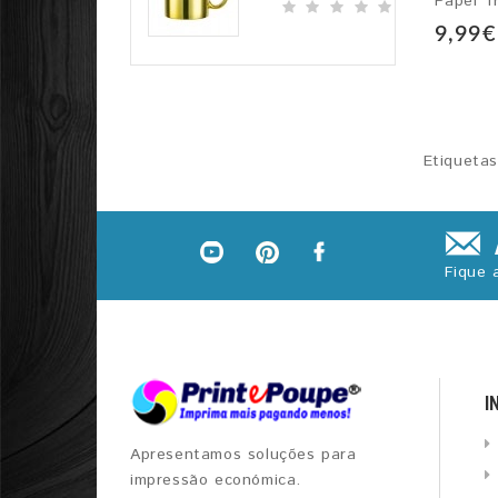
9,99€
Etiqueta
Fique 
I
Apresentamos soluções para
impressão económica.