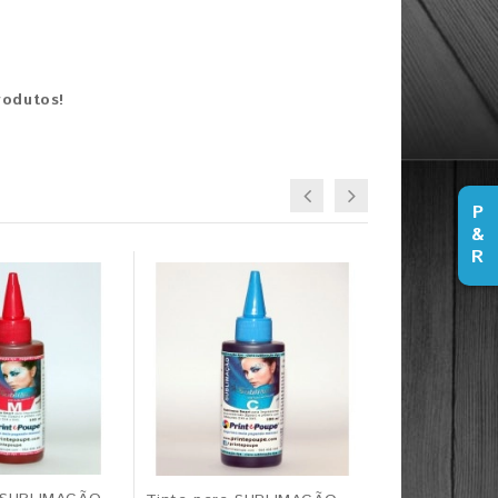
rodutos!
P
&
R