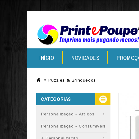
INÍCIO
NOVIDADES
PROMOÇ
Puzzles & Brinquedos
CATEGORIAS
Personalização - Artigos
Personalização - Consumíveis
+ Personalização