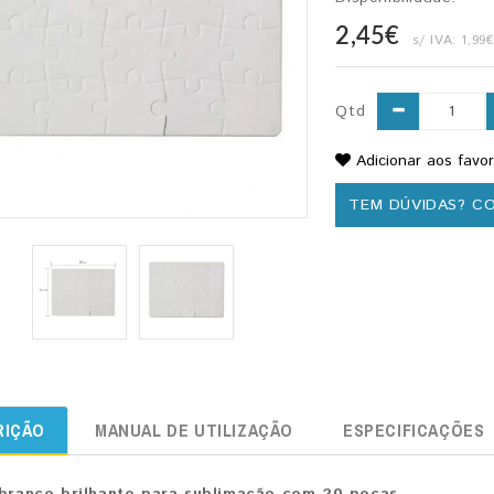
2,45€
s/ IVA:
1,99
Qtd
Adicionar aos favor
TEM DÚVIDAS? C
RIÇÃO
MANUAL DE UTILIZAÇÃO
ESPECIFICAÇÕES
branco brilhante para sublimação com 20 peças.