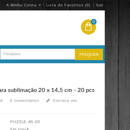
A Minha Conta
Lista de Favoritos (0)
Sair
0
PESQUISA
ara sublimação 20 x 14,5 cm - 20 pcs
0 comentários
Escreva um
PUZZLE-A5-20
Em stock