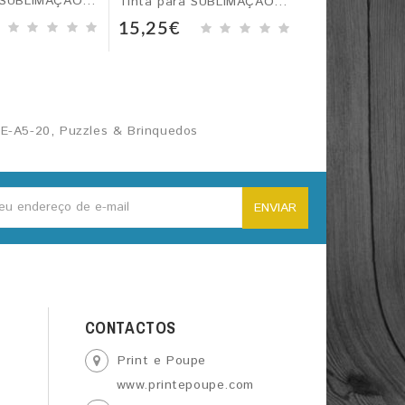
Tinta para SUBLIMAÇÃO p/ Epson, Magenta - 100 ml
Tinta para SUBLIMAÇÃO p/ Epson, Ciano - 100 ml
57,21€
15,25€
E-A5-20
,
Puzzles & Brinquedos
ENVIAR
CONTACTOS
Print e Poupe
www.printepoupe.com