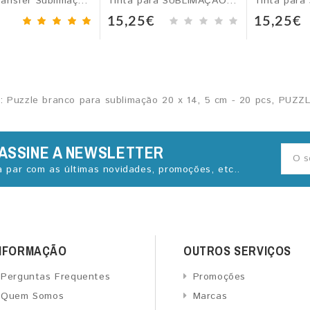
Papel Transfer Sublimação, A4 ou A3
Tinta para SUBLIMAÇÃO p/ Epson, Preto - 100 ml
15,25€
15,25€
s:
Puzzle branco para sublimação 20 x 14
,
5 cm - 20 pcs
,
PUZZL
ASSINE A NEWSLETTER
a par com as últimas novidades, promoções, etc..
NFORMAÇÃO
OUTROS SERVIÇOS
Perguntas Frequentes
Promoções
Quem Somos
Marcas