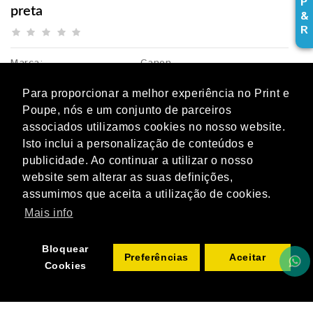
P
preta
&
R
Marca:
Canon
Referência:
GM2050+1L-BK
Para proporcionar a melhor experiência no Print e
Disponibilidade:
Poupe, nós e um conjunto de parceiros
249,37€
associados utilizamos cookies no nosso website.
s/ IVA:
202,74€
Isto inclui a personalização de conteúdos e
publicidade. Ao continuar a utilizar o nosso
ADICIONAR
Qtd
website sem alterar as suas definições,
assumimos que aceita a utilização de cookies.
Mais info
Bloquear
Preferências
Aceitar
Cookies