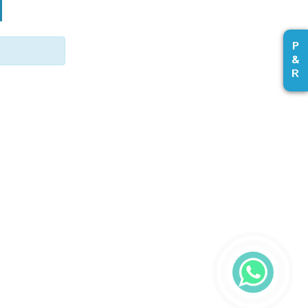
P
&
R