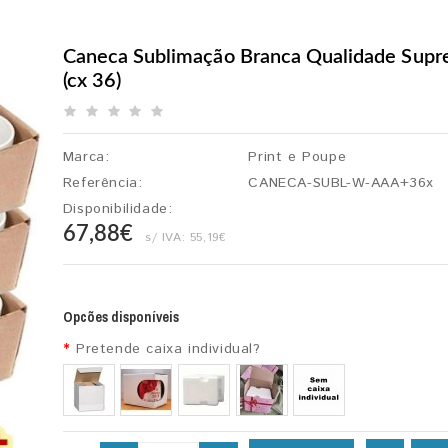
Caneca Sublimação Branca Qualidade Sup
(cx 36)
Marca:
Print e Poupe
Referência:
CANECA-SUBL-W-AAA+36x
Disponibilidade:
67,88€
s/ IVA:
55,19€
Opcões disponíveis
Pretende caixa individual?