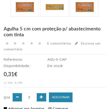
Agulha 5 cm com proteção p/ abastecimento
com tinta
0 comentários
Escreva um
comentário
Referência:
AGU-5-CAP
Disponibilidade:
Em stock
0,31€
s/ IVA:
0,25€
ADICIONAR
Qtd
Adicionar aos favoritos
Comparar