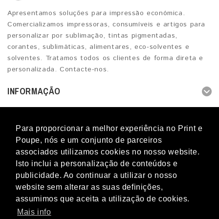
Apresentamos soluções para impressão económica.
Comercializamos impressoras, consumíveis e artigos para
personalizar por sublimação, tintas pigmentadas,
corantes, sublimáticas, alimentares, eco-solventes e
solventes. Tratamos todos os clientes de forma direta e
personalizada. Contacte-nos.
INFORMAÇÃO
OUTROS SERVIÇOS
Para proporcionar a melhor experiência no Print e
CONTACTOS
Poupe, nós e um conjunto de parceiros
associados utilizamos cookies no nosso website.
Isto inclui a personalização de conteúdos e
publicidade. Ao continuar a utilizar o nosso
website sem alterar as suas definições,
Blog
Novidades
Promoções
Marcas
Perguntas
assumimos que aceita a utilização de cookies.
frequentes
Mapa do Site
Termos & Condições
Livro de
Reclamações
Contacto
Mais info