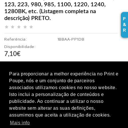
123, 223, 980, 985, 1100, 1220, 1240,
1280BK, etc. (Listagem completa na
descrição) PRETO.
P
&
R
Referência:
1BBAA-PP1DB
Disponibilidade:
7,10€
s/ IVA:
5,77€
Para proporcionar a melhor experiência no Print e
Poupe, nós e um conjunto de parceiros
Opcões disponíveis
associados utilizamos cookies no nosso website.
Isto inclui a personalização de conteúdos e
Qual a capacidade?
publicidade. Ao continuar a utilizar o nosso
100 ML
1 LITRO
website sem alterar as suas definições,
assumimos que aceita a utilização de cookies.
Se é para tinteiros recarregáveis pretende agulhas
para o abastecimento?
Mais info