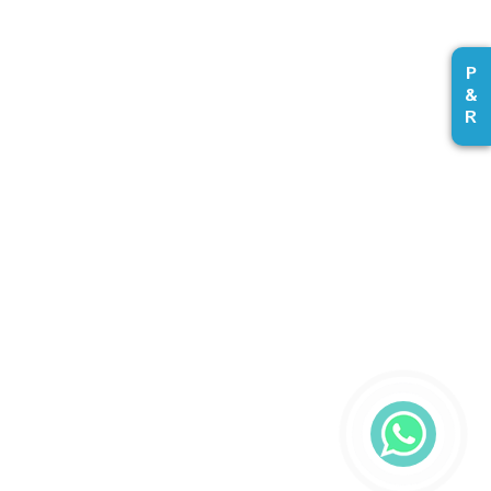
P
&
R