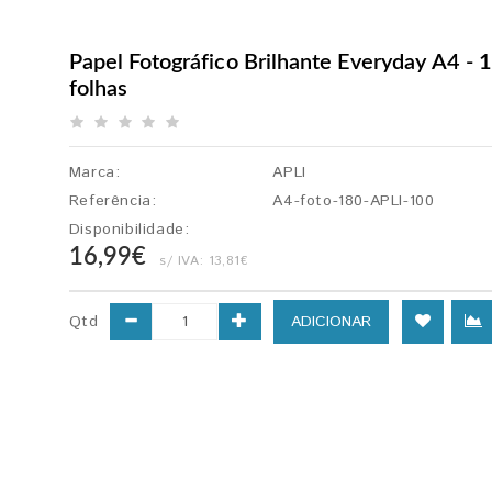
Papel Fotográfico Brilhante Everyday A4 - 
folhas
Marca:
APLI
Referência:
A4-foto-180-APLI-100
Disponibilidade:
16,99€
s/ IVA:
13,81€
Qtd
ADICIONAR