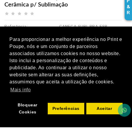
P
Cerâmica p/ Sublimação
&
R
Referência:
CANECA-SUBL-PRA-ESP
Disponibilidade:
Para proporcionar a melhor experiência no Print e
3,35€
Poupe, nós e um conjunto de parceiros
s/ IVA:
2,72€
associados utilizamos cookies no nosso website.
Isto inclui a personalização de conteúdos e
publicidade. Ao continuar a utilizar o nosso
Opcões disponíveis
website sem alterar as suas definições,
assumimos que aceita a utilização de cookies.
Pretende caixa individual?
Mais info
Bloquear
ADICIONAR
Qtd
Preferências
Aceitar
Cookies