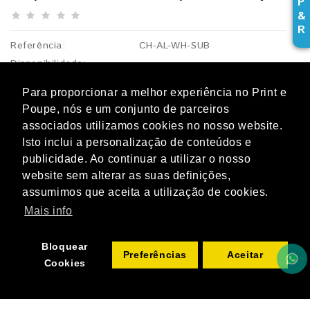
P
&
R
Referência:
CH-AL-WH-SUB
Disponibilidade:
1,41€
Para proporcionar a melhor experiência no Print e
s/ IVA:
1,15€
Poupe, nós e um conjunto de parceiros
associados utilizamos cookies no nosso website.
Isto inclui a personalização de conteúdos e
Opcões disponíveis
publicidade. Ao continuar a utilizar o nosso
website sem alterar as suas definições,
Dimensões
assumimos que aceita a utilização de cookies.
15 X 20 CM
20 X 30 CM
29 X 41 CM
Mais info
ADICIONAR
Qtd
Bloquear
Preferências
Aceitar
Cookies